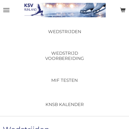
Ga
direct
naar
de
hoofdinhoud
WEDSTRIJDEN
WEDSTRIJD
VOORBEREIDING
MIF TESTEN
KNSB KALENDER