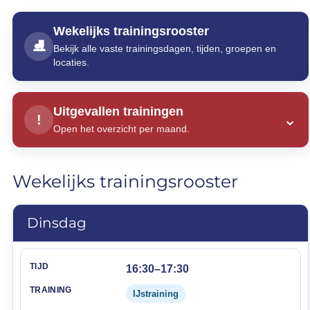
Wekelijks trainingsrooster
⛸
Bekijk alle vaste trainingsdagen, tijden, groepen en
locaties.
Uitgevallen trainingen
⌄
!
Open het overzicht per maand.
Wekelijks trainingsrooster
Dinsdag
Tijd
Training
Groep
Trainer(s)
Locatie
16:30–17:30
IJstraining