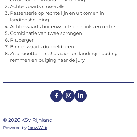
Achterwaarts cross-rolls
Passenserie op rechte lijn en uitkomen in
landingshouding
Achterwaarts buitenwaarts drie links en rechts.
Combinatie van twee sprongen
Rittberger
Binnenwaarts dubbeldrieën
Zitpirouette min. 3 draaien en landingshouding
remmen en buiging naar de jury
F
I
L
a
n
i
c
s
n
e
t
k
b
a
e
© 2026 KSV Rijnland
o
g
d
Powered by
JouwWeb
o
r
I
k
a
n