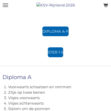
Ga
direct
naar
de
hoofdinhoud
DIPLOMA A-F
STER 1-5
Diploma A
Voorwaarts schaatsen en remmen
Zitje op twee benen
Visjes voorwaarts
Visjes achterwaarts
Slalom om de pionnen